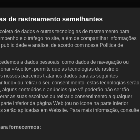
gias de rastreamento semelhantes
, coleta de dados e outras tecnologias de rastreamento para
empenho e o tráfego no site, além de compartilhar informações
, publicidade e análise, de acordo com nossa Política de
cedemos a dados pessoais, como dados de navegação ou
cionar «Aceito», permite que as tecnologias de rastreio
s nossos parceiros tratamos dados para as seguintes
ar tudo» ou retirar o seu consentimento, estas tecnologias serão
, alguns conteúdos e anúncios que vê poderão não ser tão
terar as suas escolhas ou retirar o consentimento a qualquer
arte inferior da página Web (ou no ícone na parte inferior
as serão aplicadas em Website. Para mais informação, consulte
para fornecermos:
 ativamente as características do dispositivo para identificação.