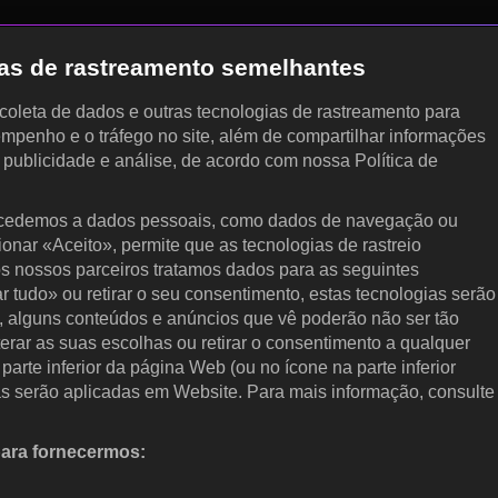
gias de rastreamento semelhantes
, coleta de dados e outras tecnologias de rastreamento para
empenho e o tráfego no site, além de compartilhar informações
, publicidade e análise, de acordo com nossa Política de
cedemos a dados pessoais, como dados de navegação ou
cionar «Aceito», permite que as tecnologias de rastreio
s nossos parceiros tratamos dados para as seguintes
ar tudo» ou retirar o seu consentimento, estas tecnologias serão
, alguns conteúdos e anúncios que vê poderão não ser tão
terar as suas escolhas ou retirar o consentimento a qualquer
arte inferior da página Web (ou no ícone na parte inferior
as serão aplicadas em Website. Para mais informação, consulte
para fornecermos:
 ativamente as características do dispositivo para identificação.