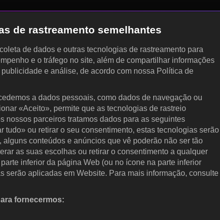
gias de rastreamento semelhantes
, coleta de dados e outras tecnologias de rastreamento para
empenho e o tráfego no site, além de compartilhar informações
, publicidade e análise, de acordo com nossa Política de
cedemos a dados pessoais, como dados de navegação ou
cionar «Aceito», permite que as tecnologias de rastreio
s nossos parceiros tratamos dados para as seguintes
ar tudo» ou retirar o seu consentimento, estas tecnologias serão
, alguns conteúdos e anúncios que vê poderão não ser tão
terar as suas escolhas ou retirar o consentimento a qualquer
arte inferior da página Web (ou no ícone na parte inferior
as serão aplicadas em Website. Para mais informação, consulte
para fornecermos:
 ativamente as características do dispositivo para identificação.