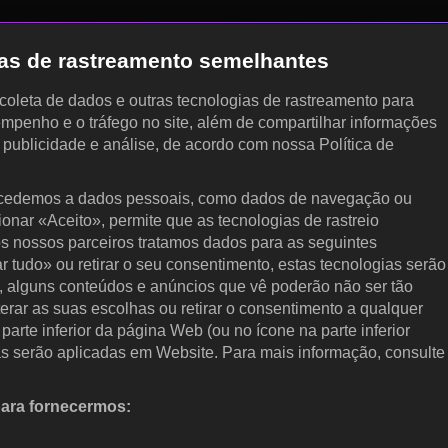
gias de rastreamento semelhantes
, coleta de dados e outras tecnologias de rastreamento para
empenho e o tráfego no site, além de compartilhar informações
, publicidade e análise, de acordo com nossa Política de
cedemos a dados pessoais, como dados de navegação ou
cionar «Aceito», permite que as tecnologias de rastreio
s nossos parceiros tratamos dados para as seguintes
ar tudo» ou retirar o seu consentimento, estas tecnologias serão
, alguns conteúdos e anúncios que vê poderão não ser tão
terar as suas escolhas ou retirar o consentimento a qualquer
arte inferior da página Web (ou no ícone na parte inferior
as serão aplicadas em Website. Para mais informação, consulte
para fornecermos:
 ativamente as características do dispositivo para identificação.