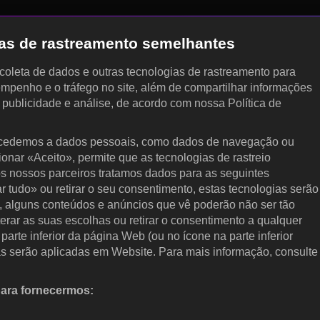
gias de rastreamento semelhantes
, coleta de dados e outras tecnologias de rastreamento para
empenho e o tráfego no site, além de compartilhar informações
, publicidade e análise, de acordo com nossa Política de
cedemos a dados pessoais, como dados de navegação ou
cionar «Aceito», permite que as tecnologias de rastreio
s nossos parceiros tratamos dados para as seguintes
ar tudo» ou retirar o seu consentimento, estas tecnologias serão
, alguns conteúdos e anúncios que vê poderão não ser tão
terar as suas escolhas ou retirar o consentimento a qualquer
arte inferior da página Web (ou no ícone na parte inferior
as serão aplicadas em Website. Para mais informação, consulte
para fornecermos:
 ativamente as características do dispositivo para identificação.