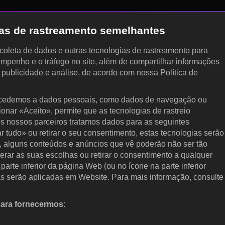
gias de rastreamento semelhantes
, coleta de dados e outras tecnologias de rastreamento para
empenho e o tráfego no site, além de compartilhar informações
, publicidade e análise, de acordo com nossa Política de
cedemos a dados pessoais, como dados de navegação ou
cionar «Aceito», permite que as tecnologias de rastreio
s nossos parceiros tratamos dados para as seguintes
ar tudo» ou retirar o seu consentimento, estas tecnologias serão
, alguns conteúdos e anúncios que vê poderão não ser tão
terar as suas escolhas ou retirar o consentimento a qualquer
arte inferior da página Web (ou no ícone na parte inferior
as serão aplicadas em Website. Para mais informação, consulte
para fornecermos:
 ativamente as características do dispositivo para identificação.