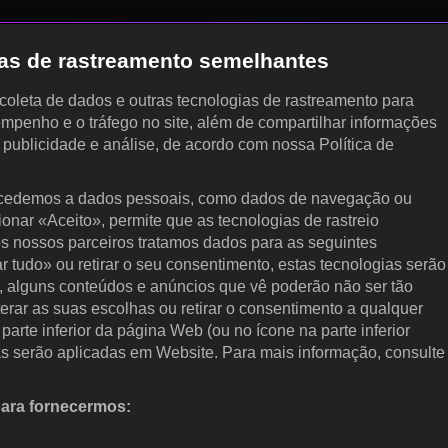
gias de rastreamento semelhantes
, coleta de dados e outras tecnologias de rastreamento para
empenho e o tráfego no site, além de compartilhar informações
, publicidade e análise, de acordo com nossa Política de
cedemos a dados pessoais, como dados de navegação ou
cionar «Aceito», permite que as tecnologias de rastreio
s nossos parceiros tratamos dados para as seguintes
ar tudo» ou retirar o seu consentimento, estas tecnologias serão
, alguns conteúdos e anúncios que vê poderão não ser tão
terar as suas escolhas ou retirar o consentimento a qualquer
arte inferior da página Web (ou no ícone na parte inferior
as serão aplicadas em Website. Para mais informação, consulte
para fornecermos:
 ativamente as características do dispositivo para identificação.