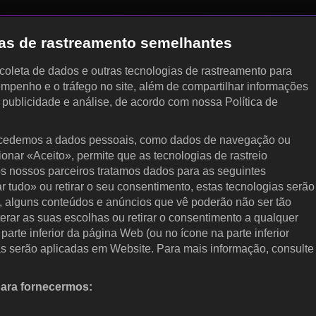
gias de rastreamento semelhantes
, coleta de dados e outras tecnologias de rastreamento para
empenho e o tráfego no site, além de compartilhar informações
, publicidade e análise, de acordo com nossa Política de
cedemos a dados pessoais, como dados de navegação ou
cionar «Aceito», permite que as tecnologias de rastreio
s nossos parceiros tratamos dados para as seguintes
ar tudo» ou retirar o seu consentimento, estas tecnologias serão
, alguns conteúdos e anúncios que vê poderão não ser tão
terar as suas escolhas ou retirar o consentimento a qualquer
arte inferior da página Web (ou no ícone na parte inferior
as serão aplicadas em Website. Para mais informação, consulte
para fornecermos:
 ativamente as características do dispositivo para identificação.