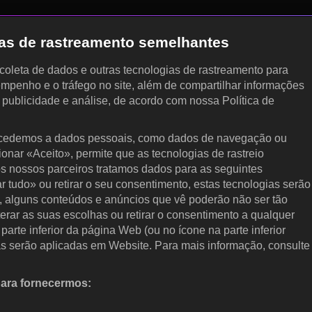
gias de rastreamento semelhantes
, coleta de dados e outras tecnologias de rastreamento para
empenho e o tráfego no site, além de compartilhar informações
, publicidade e análise, de acordo com nossa Política de
cedemos a dados pessoais, como dados de navegação ou
cionar «Aceito», permite que as tecnologias de rastreio
s nossos parceiros tratamos dados para as seguintes
ar tudo» ou retirar o seu consentimento, estas tecnologias serão
, alguns conteúdos e anúncios que vê poderão não ser tão
terar as suas escolhas ou retirar o consentimento a qualquer
arte inferior da página Web (ou no ícone na parte inferior
as serão aplicadas em Website. Para mais informação, consulte
para fornecermos:
 ativamente as características do dispositivo para identificação.