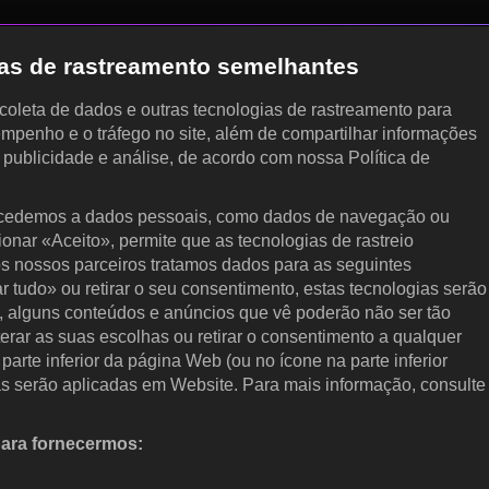
gias de rastreamento semelhantes
, coleta de dados e outras tecnologias de rastreamento para
empenho e o tráfego no site, além de compartilhar informações
, publicidade e análise, de acordo com nossa Política de
cedemos a dados pessoais, como dados de navegação ou
cionar «Aceito», permite que as tecnologias de rastreio
s nossos parceiros tratamos dados para as seguintes
ar tudo» ou retirar o seu consentimento, estas tecnologias serão
, alguns conteúdos e anúncios que vê poderão não ser tão
terar as suas escolhas ou retirar o consentimento a qualquer
arte inferior da página Web (ou no ícone na parte inferior
as serão aplicadas em Website. Para mais informação, consulte
para fornecermos:
 ativamente as características do dispositivo para identificação.