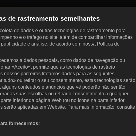
gias de rastreamento semelhantes
, coleta de dados e outras tecnologias de rastreamento para
empenho e o tráfego no site, além de compartilhar informações
, publicidade e análise, de acordo com nossa Política de
cedemos a dados pessoais, como dados de navegação ou
cionar «Aceito», permite que as tecnologias de rastreio
s nossos parceiros tratamos dados para as seguintes
ar tudo» ou retirar o seu consentimento, estas tecnologias serão
, alguns conteúdos e anúncios que vê poderão não ser tão
terar as suas escolhas ou retirar o consentimento a qualquer
arte inferior da página Web (ou no ícone na parte inferior
as serão aplicadas em Website. Para mais informação, consulte
para fornecermos:
 ativamente as características do dispositivo para identificação.