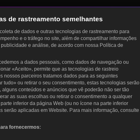
gias de rastreamento semelhantes
, coleta de dados e outras tecnologias de rastreamento para
empenho e o tráfego no site, além de compartilhar informações
, publicidade e análise, de acordo com nossa Política de
cedemos a dados pessoais, como dados de navegação ou
cionar «Aceito», permite que as tecnologias de rastreio
s nossos parceiros tratamos dados para as seguintes
ar tudo» ou retirar o seu consentimento, estas tecnologias serão
, alguns conteúdos e anúncios que vê poderão não ser tão
terar as suas escolhas ou retirar o consentimento a qualquer
arte inferior da página Web (ou no ícone na parte inferior
as serão aplicadas em Website. Para mais informação, consulte
para fornecermos:
 ativamente as características do dispositivo para identificação.