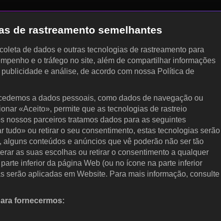
gias de rastreamento semelhantes
, coleta de dados e outras tecnologias de rastreamento para
empenho e o tráfego no site, além de compartilhar informações
, publicidade e análise, de acordo com nossa Política de
cedemos a dados pessoais, como dados de navegação ou
cionar «Aceito», permite que as tecnologias de rastreio
s nossos parceiros tratamos dados para as seguintes
ar tudo» ou retirar o seu consentimento, estas tecnologias serão
, alguns conteúdos e anúncios que vê poderão não ser tão
terar as suas escolhas ou retirar o consentimento a qualquer
arte inferior da página Web (ou no ícone na parte inferior
as serão aplicadas em Website. Para mais informação, consulte
para fornecermos:
 ativamente as características do dispositivo para identificação.