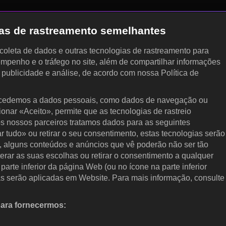
gias de rastreamento semelhantes
, coleta de dados e outras tecnologias de rastreamento para
empenho e o tráfego no site, além de compartilhar informações
, publicidade e análise, de acordo com nossa Política de
cedemos a dados pessoais, como dados de navegação ou
cionar «Aceito», permite que as tecnologias de rastreio
s nossos parceiros tratamos dados para as seguintes
ar tudo» ou retirar o seu consentimento, estas tecnologias serão
, alguns conteúdos e anúncios que vê poderão não ser tão
terar as suas escolhas ou retirar o consentimento a qualquer
arte inferior da página Web (ou no ícone na parte inferior
as serão aplicadas em Website. Para mais informação, consulte
para fornecermos:
 ativamente as características do dispositivo para identificação.