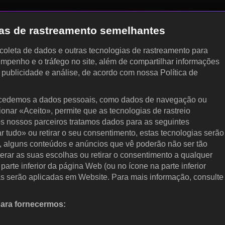
gias de rastreamento semelhantes
, coleta de dados e outras tecnologias de rastreamento para
empenho e o tráfego no site, além de compartilhar informações
, publicidade e análise, de acordo com nossa Política de
cedemos a dados pessoais, como dados de navegação ou
cionar «Aceito», permite que as tecnologias de rastreio
s nossos parceiros tratamos dados para as seguintes
ar tudo» ou retirar o seu consentimento, estas tecnologias serão
, alguns conteúdos e anúncios que vê poderão não ser tão
terar as suas escolhas ou retirar o consentimento a qualquer
arte inferior da página Web (ou no ícone na parte inferior
as serão aplicadas em Website. Para mais informação, consulte
para fornecermos:
 ativamente as características do dispositivo para identificação.