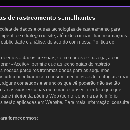
gias de rastreamento semelhantes
, coleta de dados e outras tecnologias de rastreamento para
empenho e o tráfego no site, além de compartilhar informações
, publicidade e análise, de acordo com nossa Política de
cedemos a dados pessoais, como dados de navegação ou
cionar «Aceito», permite que as tecnologias de rastreio
s nossos parceiros tratamos dados para as seguintes
ar tudo» ou retirar o seu consentimento, estas tecnologias serão
, alguns conteúdos e anúncios que vê poderão não ser tão
terar as suas escolhas ou retirar o consentimento a qualquer
arte inferior da página Web (ou no ícone na parte inferior
as serão aplicadas em Website. Para mais informação, consulte
para fornecermos:
 ativamente as características do dispositivo para identificação.