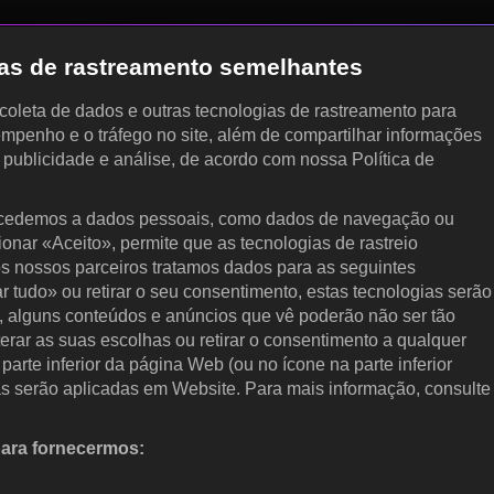
gias de rastreamento semelhantes
, coleta de dados e outras tecnologias de rastreamento para
empenho e o tráfego no site, além de compartilhar informações
, publicidade e análise, de acordo com nossa Política de
cedemos a dados pessoais, como dados de navegação ou
cionar «Aceito», permite que as tecnologias de rastreio
s nossos parceiros tratamos dados para as seguintes
ar tudo» ou retirar o seu consentimento, estas tecnologias serão
, alguns conteúdos e anúncios que vê poderão não ser tão
terar as suas escolhas ou retirar o consentimento a qualquer
arte inferior da página Web (ou no ícone na parte inferior
as serão aplicadas em Website. Para mais informação, consulte
para fornecermos:
 ativamente as características do dispositivo para identificação.