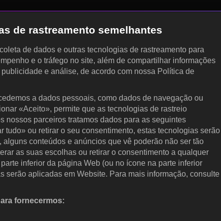
gias de rastreamento semelhantes
, coleta de dados e outras tecnologias de rastreamento para
empenho e o tráfego no site, além de compartilhar informações
, publicidade e análise, de acordo com nossa Política de
cedemos a dados pessoais, como dados de navegação ou
cionar «Aceito», permite que as tecnologias de rastreio
s nossos parceiros tratamos dados para as seguintes
ar tudo» ou retirar o seu consentimento, estas tecnologias serão
, alguns conteúdos e anúncios que vê poderão não ser tão
terar as suas escolhas ou retirar o consentimento a qualquer
arte inferior da página Web (ou no ícone na parte inferior
as serão aplicadas em Website. Para mais informação, consulte
para fornecermos:
 ativamente as características do dispositivo para identificação.