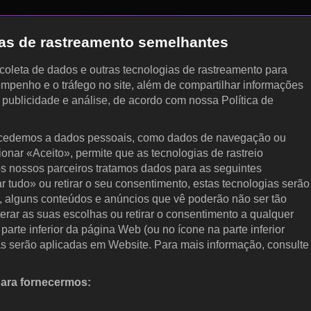
gias de rastreamento semelhantes
, coleta de dados e outras tecnologias de rastreamento para
empenho e o tráfego no site, além de compartilhar informações
, publicidade e análise, de acordo com nossa Política de
cedemos a dados pessoais, como dados de navegação ou
cionar «Aceito», permite que as tecnologias de rastreio
s nossos parceiros tratamos dados para as seguintes
ar tudo» ou retirar o seu consentimento, estas tecnologias serão
, alguns conteúdos e anúncios que vê poderão não ser tão
terar as suas escolhas ou retirar o consentimento a qualquer
arte inferior da página Web (ou no ícone na parte inferior
as serão aplicadas em Website. Para mais informação, consulte
para fornecermos:
 ativamente as características do dispositivo para identificação.