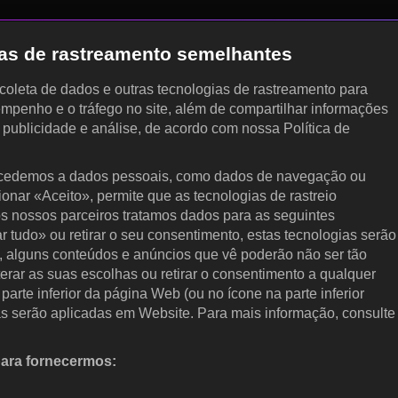
gias de rastreamento semelhantes
, coleta de dados e outras tecnologias de rastreamento para
empenho e o tráfego no site, além de compartilhar informações
, publicidade e análise, de acordo com nossa Política de
cedemos a dados pessoais, como dados de navegação ou
cionar «Aceito», permite que as tecnologias de rastreio
s nossos parceiros tratamos dados para as seguintes
ar tudo» ou retirar o seu consentimento, estas tecnologias serão
, alguns conteúdos e anúncios que vê poderão não ser tão
terar as suas escolhas ou retirar o consentimento a qualquer
arte inferior da página Web (ou no ícone na parte inferior
as serão aplicadas em Website. Para mais informação, consulte
para fornecermos:
 ativamente as características do dispositivo para identificação.