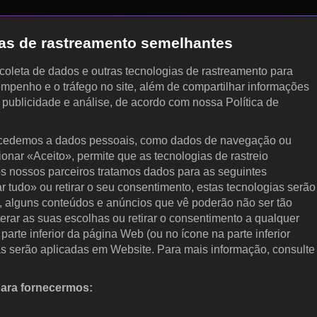
gias de rastreamento semelhantes
, coleta de dados e outras tecnologias de rastreamento para
empenho e o tráfego no site, além de compartilhar informações
, publicidade e análise, de acordo com nossa Política de
cedemos a dados pessoais, como dados de navegação ou
cionar «Aceito», permite que as tecnologias de rastreio
s nossos parceiros tratamos dados para as seguintes
ar tudo» ou retirar o seu consentimento, estas tecnologias serão
, alguns conteúdos e anúncios que vê poderão não ser tão
terar as suas escolhas ou retirar o consentimento a qualquer
arte inferior da página Web (ou no ícone na parte inferior
as serão aplicadas em Website. Para mais informação, consulte
para fornecermos:
 ativamente as características do dispositivo para identificação.