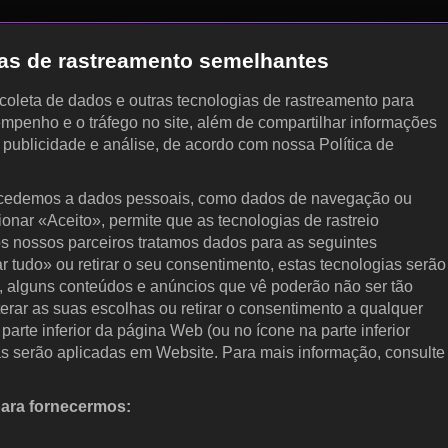
gias de rastreamento semelhantes
, coleta de dados e outras tecnologias de rastreamento para
empenho e o tráfego no site, além de compartilhar informações
, publicidade e análise, de acordo com nossa Política de
cedemos a dados pessoais, como dados de navegação ou
cionar «Aceito», permite que as tecnologias de rastreio
s nossos parceiros tratamos dados para as seguintes
ar tudo» ou retirar o seu consentimento, estas tecnologias serão
, alguns conteúdos e anúncios que vê poderão não ser tão
terar as suas escolhas ou retirar o consentimento a qualquer
arte inferior da página Web (ou no ícone na parte inferior
as serão aplicadas em Website. Para mais informação, consulte
para fornecermos:
 ativamente as características do dispositivo para identificação.