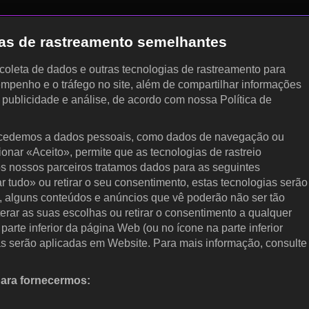
gias de rastreamento semelhantes
, coleta de dados e outras tecnologias de rastreamento para
empenho e o tráfego no site, além de compartilhar informações
, publicidade e análise, de acordo com nossa Política de
cedemos a dados pessoais, como dados de navegação ou
cionar «Aceito», permite que as tecnologias de rastreio
s nossos parceiros tratamos dados para as seguintes
ar tudo» ou retirar o seu consentimento, estas tecnologias serão
, alguns conteúdos e anúncios que vê poderão não ser tão
terar as suas escolhas ou retirar o consentimento a qualquer
arte inferior da página Web (ou no ícone na parte inferior
as serão aplicadas em Website. Para mais informação, consulte
para fornecermos:
 ativamente as características do dispositivo para identificação.