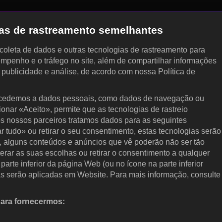
gias de rastreamento semelhantes
, coleta de dados e outras tecnologias de rastreamento para
empenho e o tráfego no site, além de compartilhar informações
, publicidade e análise, de acordo com nossa Política de
cedemos a dados pessoais, como dados de navegação ou
cionar «Aceito», permite que as tecnologias de rastreio
s nossos parceiros tratamos dados para as seguintes
ar tudo» ou retirar o seu consentimento, estas tecnologias serão
, alguns conteúdos e anúncios que vê poderão não ser tão
terar as suas escolhas ou retirar o consentimento a qualquer
arte inferior da página Web (ou no ícone na parte inferior
as serão aplicadas em Website. Para mais informação, consulte
para fornecermos:
 ativamente as características do dispositivo para identificação.