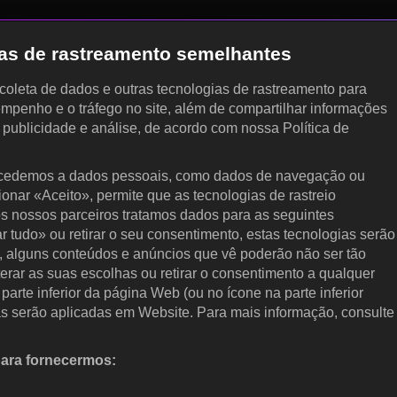
gias de rastreamento semelhantes
, coleta de dados e outras tecnologias de rastreamento para
empenho e o tráfego no site, além de compartilhar informações
, publicidade e análise, de acordo com nossa Política de
cedemos a dados pessoais, como dados de navegação ou
cionar «Aceito», permite que as tecnologias de rastreio
s nossos parceiros tratamos dados para as seguintes
ar tudo» ou retirar o seu consentimento, estas tecnologias serão
, alguns conteúdos e anúncios que vê poderão não ser tão
terar as suas escolhas ou retirar o consentimento a qualquer
arte inferior da página Web (ou no ícone na parte inferior
as serão aplicadas em Website. Para mais informação, consulte
para fornecermos:
 ativamente as características do dispositivo para identificação.