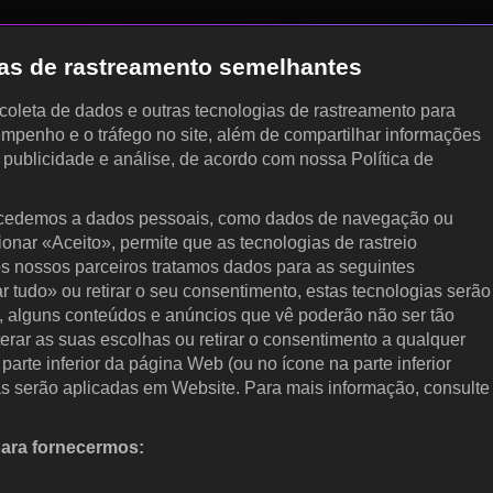
gias de rastreamento semelhantes
, coleta de dados e outras tecnologias de rastreamento para
empenho e o tráfego no site, além de compartilhar informações
, publicidade e análise, de acordo com nossa Política de
cedemos a dados pessoais, como dados de navegação ou
cionar «Aceito», permite que as tecnologias de rastreio
s nossos parceiros tratamos dados para as seguintes
ar tudo» ou retirar o seu consentimento, estas tecnologias serão
, alguns conteúdos e anúncios que vê poderão não ser tão
terar as suas escolhas ou retirar o consentimento a qualquer
arte inferior da página Web (ou no ícone na parte inferior
as serão aplicadas em Website. Para mais informação, consulte
para fornecermos:
 ativamente as características do dispositivo para identificação.