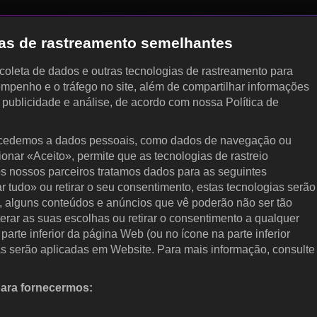
gias de rastreamento semelhantes
, coleta de dados e outras tecnologias de rastreamento para
empenho e o tráfego no site, além de compartilhar informações
, publicidade e análise, de acordo com nossa Política de
cedemos a dados pessoais, como dados de navegação ou
cionar «Aceito», permite que as tecnologias de rastreio
s nossos parceiros tratamos dados para as seguintes
ar tudo» ou retirar o seu consentimento, estas tecnologias serão
, alguns conteúdos e anúncios que vê poderão não ser tão
terar as suas escolhas ou retirar o consentimento a qualquer
arte inferior da página Web (ou no ícone na parte inferior
as serão aplicadas em Website. Para mais informação, consulte
para fornecermos:
 ativamente as características do dispositivo para identificação.