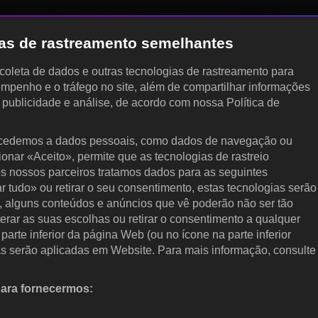
gias de rastreamento semelhantes
, coleta de dados e outras tecnologias de rastreamento para
empenho e o tráfego no site, além de compartilhar informações
, publicidade e análise, de acordo com nossa Política de
cedemos a dados pessoais, como dados de navegação ou
cionar «Aceito», permite que as tecnologias de rastreio
s nossos parceiros tratamos dados para as seguintes
ar tudo» ou retirar o seu consentimento, estas tecnologias serão
, alguns conteúdos e anúncios que vê poderão não ser tão
terar as suas escolhas ou retirar o consentimento a qualquer
arte inferior da página Web (ou no ícone na parte inferior
as serão aplicadas em Website. Para mais informação, consulte
para fornecermos:
 ativamente as características do dispositivo para identificação.