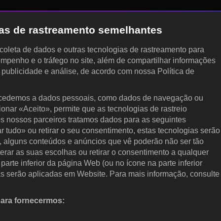
gias de rastreamento semelhantes
, coleta de dados e outras tecnologias de rastreamento para
empenho e o tráfego no site, além de compartilhar informações
, publicidade e análise, de acordo com nossa Política de
cedemos a dados pessoais, como dados de navegação ou
cionar «Aceito», permite que as tecnologias de rastreio
s nossos parceiros tratamos dados para as seguintes
ar tudo» ou retirar o seu consentimento, estas tecnologias serão
, alguns conteúdos e anúncios que vê poderão não ser tão
terar as suas escolhas ou retirar o consentimento a qualquer
arte inferior da página Web (ou no ícone na parte inferior
as serão aplicadas em Website. Para mais informação, consulte
para fornecermos:
 ativamente as características do dispositivo para identificação.