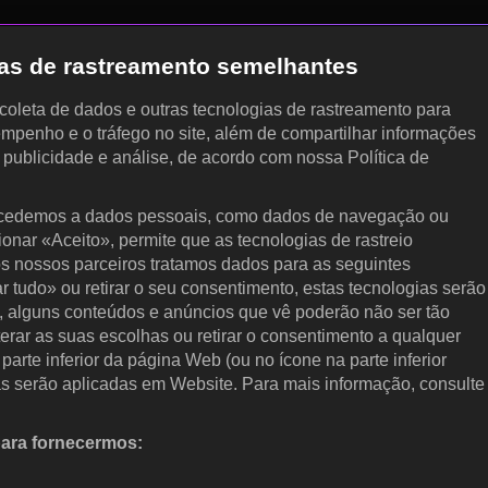
gias de rastreamento semelhantes
, coleta de dados e outras tecnologias de rastreamento para
empenho e o tráfego no site, além de compartilhar informações
, publicidade e análise, de acordo com nossa Política de
cedemos a dados pessoais, como dados de navegação ou
cionar «Aceito», permite que as tecnologias de rastreio
s nossos parceiros tratamos dados para as seguintes
ar tudo» ou retirar o seu consentimento, estas tecnologias serão
, alguns conteúdos e anúncios que vê poderão não ser tão
terar as suas escolhas ou retirar o consentimento a qualquer
arte inferior da página Web (ou no ícone na parte inferior
as serão aplicadas em Website. Para mais informação, consulte
para fornecermos:
 ativamente as características do dispositivo para identificação.