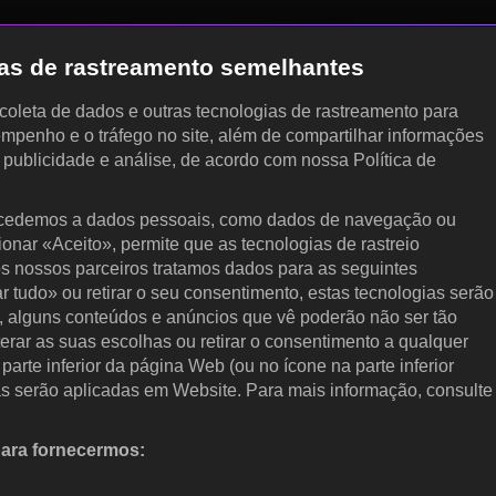
gias de rastreamento semelhantes
, coleta de dados e outras tecnologias de rastreamento para
empenho e o tráfego no site, além de compartilhar informações
, publicidade e análise, de acordo com nossa Política de
cedemos a dados pessoais, como dados de navegação ou
cionar «Aceito», permite que as tecnologias de rastreio
s nossos parceiros tratamos dados para as seguintes
ar tudo» ou retirar o seu consentimento, estas tecnologias serão
, alguns conteúdos e anúncios que vê poderão não ser tão
terar as suas escolhas ou retirar o consentimento a qualquer
arte inferior da página Web (ou no ícone na parte inferior
as serão aplicadas em Website. Para mais informação, consulte
para fornecermos:
 ativamente as características do dispositivo para identificação.