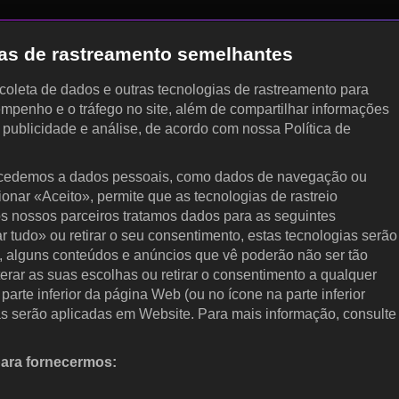
gias de rastreamento semelhantes
, coleta de dados e outras tecnologias de rastreamento para
empenho e o tráfego no site, além de compartilhar informações
, publicidade e análise, de acordo com nossa Política de
cedemos a dados pessoais, como dados de navegação ou
cionar «Aceito», permite que as tecnologias de rastreio
s nossos parceiros tratamos dados para as seguintes
ar tudo» ou retirar o seu consentimento, estas tecnologias serão
, alguns conteúdos e anúncios que vê poderão não ser tão
terar as suas escolhas ou retirar o consentimento a qualquer
arte inferior da página Web (ou no ícone na parte inferior
as serão aplicadas em Website. Para mais informação, consulte
para fornecermos:
 ativamente as características do dispositivo para identificação.