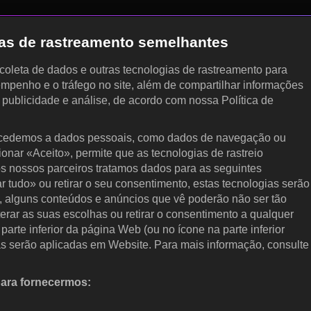
gias de rastreamento semelhantes
, coleta de dados e outras tecnologias de rastreamento para
empenho e o tráfego no site, além de compartilhar informações
, publicidade e análise, de acordo com nossa Política de
cedemos a dados pessoais, como dados de navegação ou
cionar «Aceito», permite que as tecnologias de rastreio
s nossos parceiros tratamos dados para as seguintes
ar tudo» ou retirar o seu consentimento, estas tecnologias serão
, alguns conteúdos e anúncios que vê poderão não ser tão
terar as suas escolhas ou retirar o consentimento a qualquer
arte inferior da página Web (ou no ícone na parte inferior
as serão aplicadas em Website. Para mais informação, consulte
para fornecermos:
 ativamente as características do dispositivo para identificação.