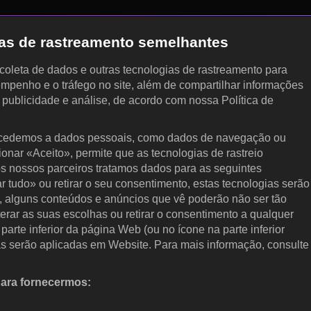
gias de rastreamento semelhantes
, coleta de dados e outras tecnologias de rastreamento para
empenho e o tráfego no site, além de compartilhar informações
, publicidade e análise, de acordo com nossa Política de
cedemos a dados pessoais, como dados de navegação ou
cionar «Aceito», permite que as tecnologias de rastreio
s nossos parceiros tratamos dados para as seguintes
ar tudo» ou retirar o seu consentimento, estas tecnologias serão
, alguns conteúdos e anúncios que vê poderão não ser tão
terar as suas escolhas ou retirar o consentimento a qualquer
arte inferior da página Web (ou no ícone na parte inferior
as serão aplicadas em Website. Para mais informação, consulte
para fornecermos:
 ativamente as características do dispositivo para identificação.