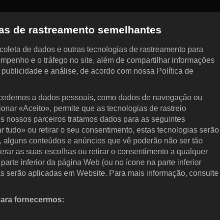
gias de rastreamento semelhantes
, coleta de dados e outras tecnologias de rastreamento para
empenho e o tráfego no site, além de compartilhar informações
, publicidade e análise, de acordo com nossa Política de
cedemos a dados pessoais, como dados de navegação ou
cionar «Aceito», permite que as tecnologias de rastreio
s nossos parceiros tratamos dados para as seguintes
ar tudo» ou retirar o seu consentimento, estas tecnologias serão
, alguns conteúdos e anúncios que vê poderão não ser tão
terar as suas escolhas ou retirar o consentimento a qualquer
arte inferior da página Web (ou no ícone na parte inferior
as serão aplicadas em Website. Para mais informação, consulte
para fornecermos:
 ativamente as características do dispositivo para identificação.