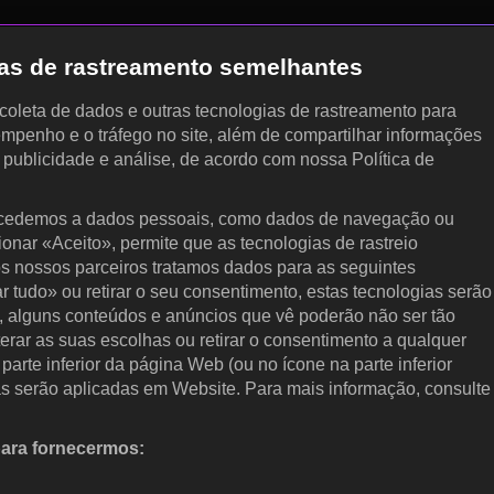
gias de rastreamento semelhantes
, coleta de dados e outras tecnologias de rastreamento para
empenho e o tráfego no site, além de compartilhar informações
, publicidade e análise, de acordo com nossa Política de
cedemos a dados pessoais, como dados de navegação ou
cionar «Aceito», permite que as tecnologias de rastreio
s nossos parceiros tratamos dados para as seguintes
ar tudo» ou retirar o seu consentimento, estas tecnologias serão
, alguns conteúdos e anúncios que vê poderão não ser tão
terar as suas escolhas ou retirar o consentimento a qualquer
arte inferior da página Web (ou no ícone na parte inferior
as serão aplicadas em Website. Para mais informação, consulte
para fornecermos:
 ativamente as características do dispositivo para identificação.