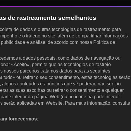
gias de rastreamento semelhantes
, coleta de dados e outras tecnologias de rastreamento para
empenho e o tráfego no site, além de compartilhar informações
, publicidade e análise, de acordo com nossa Política de
cedemos a dados pessoais, como dados de navegação ou
cionar «Aceito», permite que as tecnologias de rastreio
s nossos parceiros tratamos dados para as seguintes
ar tudo» ou retirar o seu consentimento, estas tecnologias serão
, alguns conteúdos e anúncios que vê poderão não ser tão
terar as suas escolhas ou retirar o consentimento a qualquer
arte inferior da página Web (ou no ícone na parte inferior
as serão aplicadas em Website. Para mais informação, consulte
para fornecermos:
 ativamente as características do dispositivo para identificação.