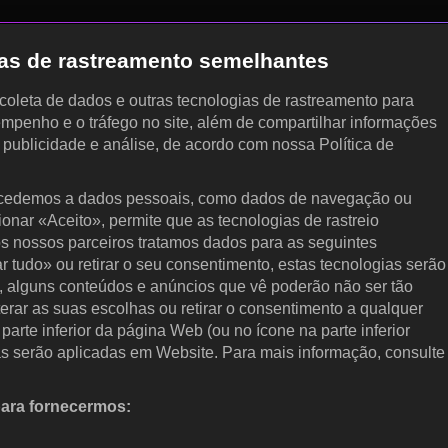
gias de rastreamento semelhantes
, coleta de dados e outras tecnologias de rastreamento para
empenho e o tráfego no site, além de compartilhar informações
, publicidade e análise, de acordo com nossa Política de
cedemos a dados pessoais, como dados de navegação ou
cionar «Aceito», permite que as tecnologias de rastreio
s nossos parceiros tratamos dados para as seguintes
ar tudo» ou retirar o seu consentimento, estas tecnologias serão
, alguns conteúdos e anúncios que vê poderão não ser tão
terar as suas escolhas ou retirar o consentimento a qualquer
arte inferior da página Web (ou no ícone na parte inferior
as serão aplicadas em Website. Para mais informação, consulte
para fornecermos:
 ativamente as características do dispositivo para identificação.