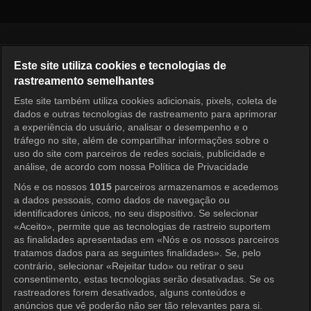
Português
Este site utiliza cookies e tecnologias de
rastreamento semelhantes
KOCOWA+ Redes Sociais
Este site também utiliza cookies adicionais, pixels, coleta de
dados e outras tecnologias de rastreamento para aprimorar
a experiência do usuário, analisar o desempenho e o
tráfego no site, além de compartilhar informações sobre o
uso do site com parceiros de redes sociais, publicidade e
análise, de acordo com nossa Política de Privacidade
Nós e os nossos
1015
parceiros armazenamos e acedemos
a dados pessoais, como dados de navegação ou
KOCOWA+
identificadores únicos, no seu dispositivo. Se selecionar
«Aceito», permite que as tecnologias de rastreio suportem
Central de Ajuda
as finalidades apresentadas em «Nós e os nossos parceiros
tratamos dados para as seguintes finalidades». Se, pelo
Termos de Uso
contrário, selecionar «Rejeitar tudo» ou retirar o seu
consentimento, estas tecnologias serão desativadas. Se os
Política de Privacidade
rastreadores forem desativados, alguns conteúdos e
anúncios que vê poderão não ser tão relevantes para si.
Política de Privacidade (Europa)