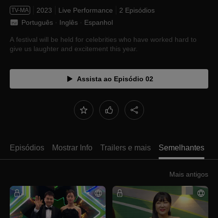
2023
Live Performance
2 Episódios
TV-MA
Português
 · 
Inglês
 · 
Espanhol
A festival will be held for celebrities who have worked hard to
give us laughter and excitement this year.
Assista ao Episódio 02
Episódios
Mostrar Info
Trailers e mais
Semelhantes
Mais antigos