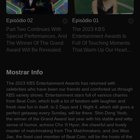
Episódio 02
Episódio 01
Part Two Continues With
The 2023 KBS
Special Performances, And
Entertainment Awards Is
The Winner Of The Grand
Full Of Touching Moments
Award Will Be Revealed.
That Warm Up Our Hearts
On A Snowy Winter Night!
Mostrar Info
The 2023 KBS Entertainment Awards has returned with
celebrities who have been our friends and comforted us through
KBS variety shows. Entertainment stars full of various charms
from Beat Coin, which built a lot of fandom with laughter and
fresh new fun in itself, to 2 Days and 1 Night 4, which still gives a
perfect getaway every Sunday, will be there. Shin Dong Yeob,
the winner of the Grand Award last year with his stable and witty
sense of humor, actress Cho Yi Hyun, the cheerful and lovely
master of matchmaking from The Matchmakers, and Joo Woo
Jae, the fixed cast member of Beat Coin, will be the hosts of the