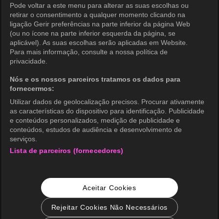
Pode voltar a este menu para alterar as suas escolhas ou
Política de Privacidade (Oceania)
retirar o consentimento a qualquer momento clicando na
ligação Gerir preferências na parte inferior da página Web
Política de Privacidade (Brasil)
(ou no ícone na parte inferior esquerda da página, se
aplicável). As suas escolhas serão aplicadas em Website.
Direitos de Privacidade da Califórnia
Para mais informação, consulte a nossa política de
privacidade.
Política de Cookies (Gerenciar
preferências)
Nós e os nossos parceiros tratamos os dados para
fornecermos:
Não Venda Minhas Informações Pessoais
Utilizar dados de geolocalização precisos. Procurar ativamente
Classificação etária
as características do dispositivo para identificação. Publicidade
e conteúdos personalizados, medição de publicidade e
Acessibilidade
conteúdos, estudos de audiência e desenvolvimento de
serviços.
Lista de parceiros (fornecedores)
wavve Americas
Informação Corporativa
Aceitar Cookies
Carreiras
Consulta de Negócios
Rejeitar Cookies Não Necessários