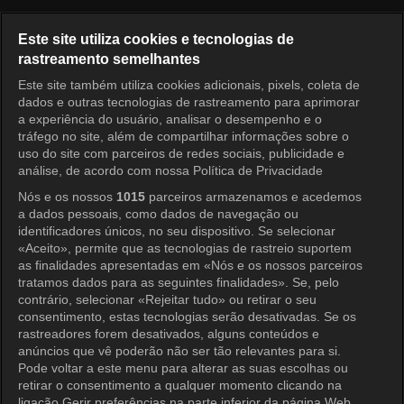
Português
Este site utiliza cookies e tecnologias de
rastreamento semelhantes
KOCOWA+ Redes Sociais
Este site também utiliza cookies adicionais, pixels, coleta de
dados e outras tecnologias de rastreamento para aprimorar
a experiência do usuário, analisar o desempenho e o
tráfego no site, além de compartilhar informações sobre o
uso do site com parceiros de redes sociais, publicidade e
análise, de acordo com nossa Política de Privacidade
Nós e os nossos
1015
parceiros armazenamos e acedemos
a dados pessoais, como dados de navegação ou
KOCOWA+
identificadores únicos, no seu dispositivo. Se selecionar
«Aceito», permite que as tecnologias de rastreio suportem
Central de Ajuda
as finalidades apresentadas em «Nós e os nossos parceiros
tratamos dados para as seguintes finalidades». Se, pelo
Termos de Uso
contrário, selecionar «Rejeitar tudo» ou retirar o seu
consentimento, estas tecnologias serão desativadas. Se os
Política de Privacidade
rastreadores forem desativados, alguns conteúdos e
anúncios que vê poderão não ser tão relevantes para si.
Política de Privacidade (Europa)
Pode voltar a este menu para alterar as suas escolhas ou
Política de Privacidade (Oceania)
retirar o consentimento a qualquer momento clicando na
ligação Gerir preferências na parte inferior da página Web