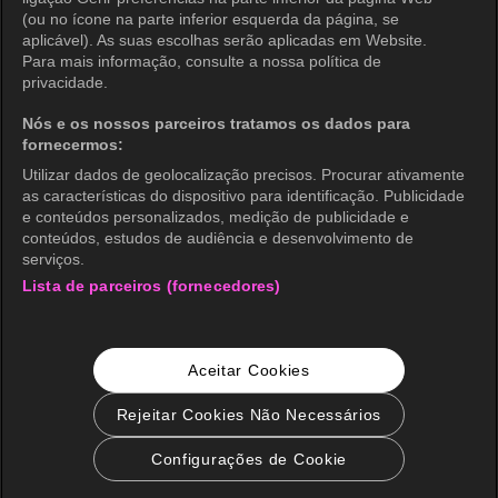
Política de Privacidade (Brasil)
(ou no ícone na parte inferior esquerda da página, se
aplicável). As suas escolhas serão aplicadas em Website.
Direitos de Privacidade da Califórnia
Para mais informação, consulte a nossa política de
privacidade.
Política de Cookies (Gerenciar
preferências)
Nós e os nossos parceiros tratamos os dados para
fornecermos:
Não Venda Minhas Informações Pessoais
Utilizar dados de geolocalização precisos. Procurar ativamente
Classificação etária
as características do dispositivo para identificação. Publicidade
e conteúdos personalizados, medição de publicidade e
Acessibilidade
conteúdos, estudos de audiência e desenvolvimento de
serviços.
Lista de parceiros (fornecedores)
wavve Americas
Informação Corporativa
Aceitar Cookies
Carreiras
Consulta de Negócios
Rejeitar Cookies Não Necessários
Configurações de Cookie
© 2026 KOCOWA+. Todos os direitos reservados.