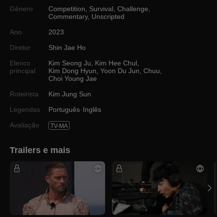
Gênero
Competition
,
Survival
,
Challenge
,
Commentary
,
Unscripted
Ano
2023
Diretor
Shin Jae Ho
Elenco
Kim Seong Ju
,
Kim Hee Chul
,
principal
Kim Dong Hyun
,
Yoon Du Jun
,
Chuu
,
Choi Young Jae
Roteirista
Kim Jung Sun
Legendas
Português
Inglês
Avaliação
TV-MA
Trailers e mais