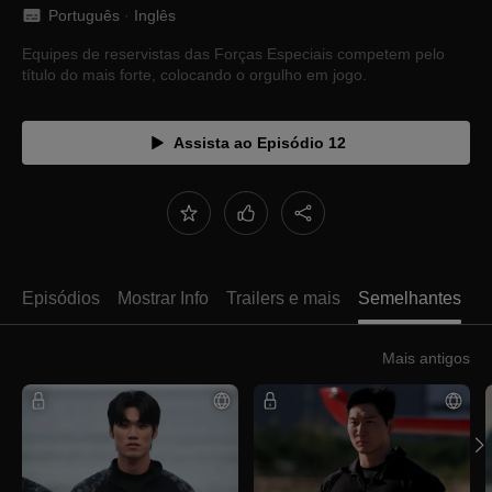
Português
 · 
Inglês
Equipes de reservistas das Forças Especiais competem pelo
título do mais forte, colocando o orgulho em jogo.
Assista ao Episódio 12
Episódios
Mostrar Info
Trailers e mais
Semelhantes
Mais antigos