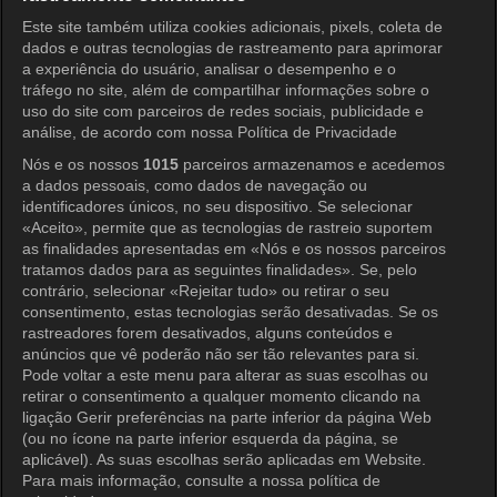
KOCOWA+ Redes Sociais
Este site também utiliza cookies adicionais, pixels, coleta de
dados e outras tecnologias de rastreamento para aprimorar
a experiência do usuário, analisar o desempenho e o
tráfego no site, além de compartilhar informações sobre o
uso do site com parceiros de redes sociais, publicidade e
análise, de acordo com nossa Política de Privacidade
Nós e os nossos
1015
parceiros armazenamos e acedemos
a dados pessoais, como dados de navegação ou
KOCOWA+
identificadores únicos, no seu dispositivo. Se selecionar
«Aceito», permite que as tecnologias de rastreio suportem
Central de Ajuda
as finalidades apresentadas em «Nós e os nossos parceiros
tratamos dados para as seguintes finalidades». Se, pelo
Termos de Uso
contrário, selecionar «Rejeitar tudo» ou retirar o seu
consentimento, estas tecnologias serão desativadas. Se os
Política de Privacidade
rastreadores forem desativados, alguns conteúdos e
anúncios que vê poderão não ser tão relevantes para si.
Política de Privacidade (Europa)
Pode voltar a este menu para alterar as suas escolhas ou
Política de Privacidade (Oceania)
retirar o consentimento a qualquer momento clicando na
ligação Gerir preferências na parte inferior da página Web
Política de Privacidade (Brasil)
(ou no ícone na parte inferior esquerda da página, se
aplicável). As suas escolhas serão aplicadas em Website.
Direitos de Privacidade da Califórnia
Para mais informação, consulte a nossa política de