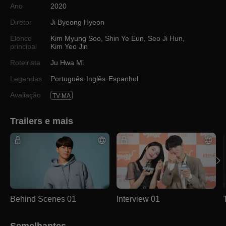
Ano
2020
Diretor
Ji Byeong Hyeon
Elenco
Kim Myung Soo
,
Shin Ye Eun
,
Seo Ji Hun
,
principal
Kim Yeo Jin
Roteirista
Ju Hwa Mi
Legendas
Português
Inglês
Espanhol
Avaliação
TV-MA
Trailers e mais
Behind Scenes 01
Interview 01
Semelhantes