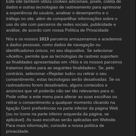
KOCOWA+ Redes Sociais
Este site também utiliza cookies adicionais, pixels, coleta de
dados e outras tecnologias de rastreamento para aprimorar
a experiência do usuário, analisar o desempenho e o
tráfego no site, além de compartilhar informações sobre o
uso do site com parceiros de redes sociais, publicidade e
análise, de acordo com nossa Política de Privacidade
Nós e os nossos
1013
parceiros armazenamos e acedemos
a dados pessoais, como dados de navegação ou
KOCOWA+
identificadores únicos, no seu dispositivo. Se selecionar
«Aceito», permite que as tecnologias de rastreio suportem
Central de Ajuda
as finalidades apresentadas em «Nós e os nossos parceiros
tratamos dados para as seguintes finalidades». Se, pelo
Termos de Uso
contrário, selecionar «Rejeitar tudo» ou retirar o seu
consentimento, estas tecnologias serão desativadas. Se os
Política de Privacidade
rastreadores forem desativados, alguns conteúdos e
anúncios que vê poderão não ser tão relevantes para si.
Política de Privacidade (Europa)
Pode voltar a este menu para alterar as suas escolhas ou
Política de Privacidade (Oceania)
retirar o consentimento a qualquer momento clicando na
ligação Gerir preferências na parte inferior da página Web
Política de Privacidade (Brasil)
(ou no ícone na parte inferior esquerda da página, se
aplicável). As suas escolhas serão aplicadas em Website.
Direitos de Privacidade da Califórnia
Para mais informação, consulte a nossa política de
privacidade.
Política de Cookies (Gerenciar