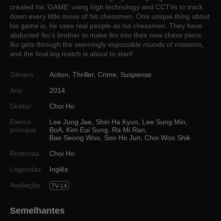
created his 'GAME' using high technology and CCTVs to track
down every little move of his chessmen. One unique thing about
his game is, he uses real people as his chessmen. They have
abducted Iko's brother to make Iko into their new chess piece.
Iko gets through the seemingly impossible rounds of missions,
and the final big match is about to start!
Gênero
Action
,
Thriller
,
Crime
,
Suspense
Ano
2014
Diretor
Choi Ho
Elenco
Lee Jung Jae
,
Shin Ha Kyun
,
Lee Sung Min
,
principal
BoA
,
Kim Eui Sung
,
Ra Mi Ran
,
Bae Seong Woo
,
Son Ho Jun
,
Choi Woo Shik
Roteirista
Choi Ho
Legendas
Inglês
Avaliação
TV-14
Semelhantes