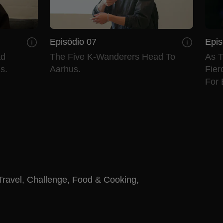
Episódio 07
Epis
ad
The Five K-Wanderers Head To
As 
s.
Aarhus.
Fier
For 
Travel
,
Challenge
,
Food & Cooking
,