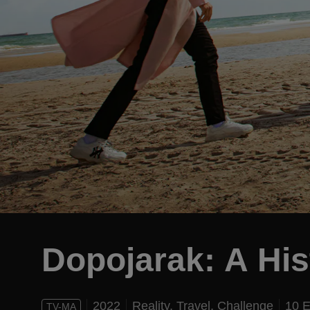
Dopojarak: A Hi
2022
Reality,
Travel,
Challenge
10 E
TV-MA