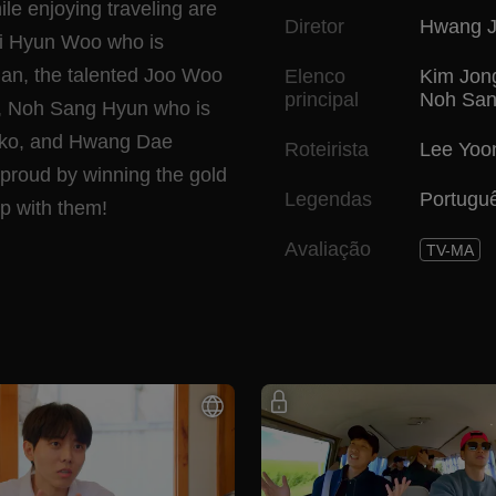
e enjoying traveling are
Diretor
Hwang J
 Ji Hyun Woo who is
an, the talented Joo Woo
Elenco
Kim Jon
principal
Noh San
t, Noh Sang Hyun who is
inko, and Hwang Dae
Roteirista
Lee Yoon
 proud by winning the gold
Legendas
Portugu
ip with them!
Avaliação
TV-MA