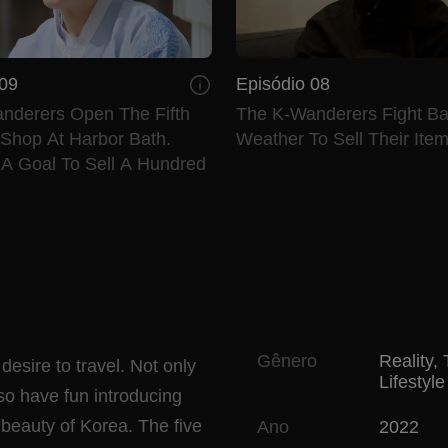
 09
Episódio 08
nderers Open The Fifth
The K-Wanderers Fight B
 Shop At Harbor Bath.
Weather To Sell Their Item
 A Goal To Sell A Hundred
Gênero
Reality
,
desire to travel. Not only
Lifestyle
lso have fun introducing
 beauty of Korea. The five
Ano
2022