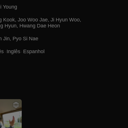
i Young
g Kook
,
Joo Woo Jae
,
Ji Hyun Woo
,
g Hyun
,
Hwang Dae Heon
 Jin
,
Pyo Si Nae
ês
Inglês
Espanhol