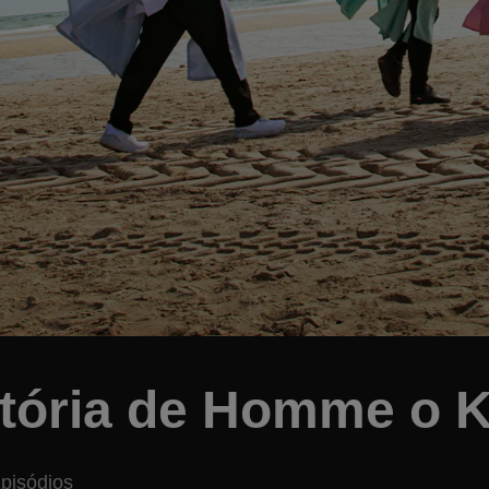
stória de Homme o 
pisódios