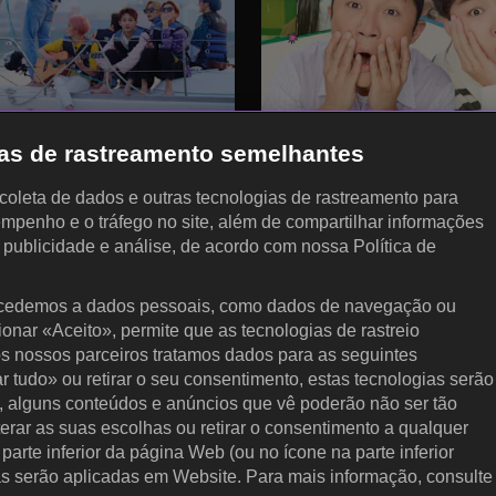
gias de rastreamento semelhantes
, coleta de dados e outras tecnologias de rastreamento para
empenho e o tráfego no site, além de compartilhar informações
, publicidade e análise, de acordo com nossa Política de
cedemos a dados pessoais, como dados de navegação ou
cionar «Aceito», permite que as tecnologias de rastreio
KOCOWA+
P
s nossos parceiros tratamos dados para as seguintes
ar tudo» ou retirar o seu consentimento, estas tecnologias serão
Central de Ajuda
Direi
, alguns conteúdos e anúncios que vê poderão não ser tão
terar as suas escolhas ou retirar o consentimento a qualquer
Termos de Uso
Polít
arte inferior da página Web (ou no ícone na parte inferior
prefe
Política de Privacidade
as serão aplicadas em Website. Para mais informação, consulte
Não V