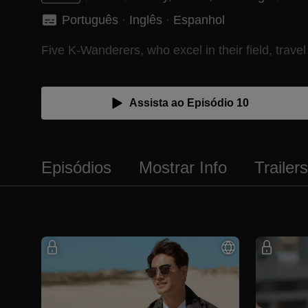
Português
 · 
Inglês
 · 
Espanhol
Five K-Wanderers, who excel in their field, travel
Assista ao Episódio 10
Episódios
Mostrar Info
Trailer