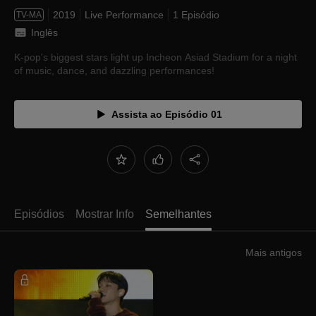
2019
Live Performance
1 Episódio
TV-MA
Inglês
K-pop's biggest stars light up Incheon Asiad Stadium for a night
of music, dance, and dazzling performances!
Assista ao Episódio 01
Episódios
Mostrar Info
Semelhantes
Mais antigos