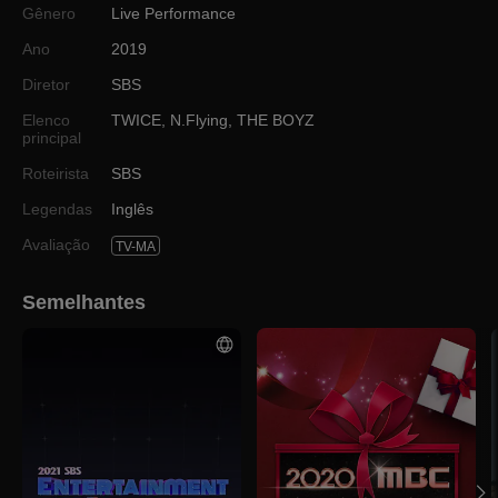
Gênero
Live Performance
Ano
2019
Diretor
SBS
Elenco
TWICE
,
N.Flying
,
THE BOYZ
principal
Roteirista
SBS
Legendas
Inglês
Avaliação
TV-MA
Semelhantes