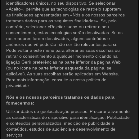
KOCOWA+
identificadores únicos, no seu dispositivo. Se selecionar
«Aceito», permite que as tecnologias de rastreio suportem
Central de Ajuda
as finalidades apresentadas em «Nós e os nossos parceiros
tratamos dados para as seguintes finalidades». Se, pelo
Termos de Uso
contrário, selecionar «Rejeitar tudo» ou retirar o seu
consentimento, estas tecnologias serão desativadas. Se os
Política de Privacidade
rastreadores forem desativados, alguns conteúdos e
anúncios que vê poderão não ser tão relevantes para si.
Política de Privacidade (Europa)
Pode voltar a este menu para alterar as suas escolhas ou
Política de Privacidade (Oceania)
retirar o consentimento a qualquer momento clicando na
ligação Gerir preferências na parte inferior da página Web
Política de Privacidade (Brasil)
(ou no ícone na parte inferior esquerda da página, se
aplicável). As suas escolhas serão aplicadas em Website.
Direitos de Privacidade da Califórnia
Para mais informação, consulte a nossa política de
privacidade.
Política de Cookies (Gerenciar
preferências)
Nós e os nossos parceiros tratamos os dados para
fornecermos:
Não Venda Minhas Informações Pessoais
Utilizar dados de geolocalização precisos. Procurar ativamente
Classificação etária
as características do dispositivo para identificação. Publicidade
e conteúdos personalizados, medição de publicidade e
Acessibilidade
conteúdos, estudos de audiência e desenvolvimento de
serviços.