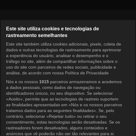
Português
Este site utiliza cookies e tecnologias de
rastreamento semelhantes
KOCOWA+ Redes Sociais
Este site também utiliza cookies adicionais, pixels, coleta de
dados e outras tecnologias de rastreamento para aprimorar
a experiência do usuário, analisar o desempenho e o
tráfego no site, além de compartilhar informações sobre o
uso do site com parceiros de redes sociais, publicidade e
análise, de acordo com nossa Política de Privacidade
Nós e os nossos
1015
parceiros armazenamos e acedemos
a dados pessoais, como dados de navegação ou
KOCOWA+
identificadores únicos, no seu dispositivo. Se selecionar
«Aceito», permite que as tecnologias de rastreio suportem
Central de Ajuda
as finalidades apresentadas em «Nós e os nossos parceiros
tratamos dados para as seguintes finalidades». Se, pelo
Termos de Uso
contrário, selecionar «Rejeitar tudo» ou retirar o seu
consentimento, estas tecnologias serão desativadas. Se os
Política de Privacidade
rastreadores forem desativados, alguns conteúdos e
anúncios que vê poderão não ser tão relevantes para si.
Política de Privacidade (Europa)