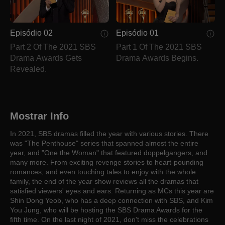
Episódio 02
Episódio 01
Part 2 Of The 2021 SBS
Part 1 Of The 2021 SBS
Drama Awards Gets
Drama Awards Begins.
Revealed.
Mostrar Info
In 2021, SBS dramas filled the year with various stories. There
was "The Penthouse" series that spanned almost the entire
year, and "One the Woman" that featured doppelgangers, and
many more. From exciting revenge stories to heart-pounding
romances, and even touching tales to enjoy with the whole
family, the end of the year show reviews all the dramas that
satisfied viewers' eyes and ears. Returning as MCs this year are
Shin Dong Yeob, who has a deep connection with SBS, and Kim
You Jung, who will be hosting the SBS Drama Awards for the
fifth time. On the last night of 2021, don't miss the celebrations