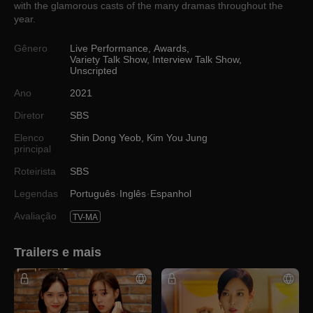
with the glamorous casts of the many dramas throughout the
year.
Gênero
Live Performance
,
Awards
,
Variety Talk Show
,
Interview Talk Show
,
Unscripted
Ano
2021
Diretor
SBS
Elenco
Shin Dong Yeob
,
Kim You Jung
principal
Roteirista
SBS
Legendas
Português
Inglês
Espanhol
Avaliação
TV-MA
Trailers e mais