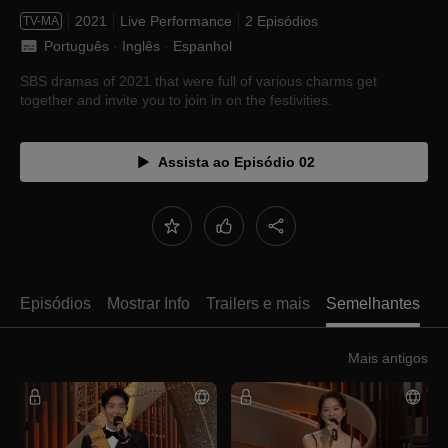
2021
Live Performance
2 Episódios
TV-MA
Português
 · 
Inglês
 · 
Espanhol
SBS dramas of 2021 that were full of various charms get
together and invite you to join in on the festivities.
Assista ao Episódio 02
Episódios
Mostrar Info
Trailers e mais
Semelhantes
Mais antigos