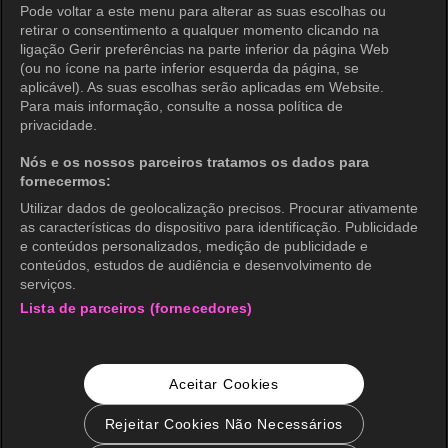
Pode voltar a este menu para alterar as suas escolhas ou
Política de Privacidade (Oceania)
retirar o consentimento a qualquer momento clicando na
ligação Gerir preferências na parte inferior da página Web
Política de Privacidade (Brasil)
(ou no ícone na parte inferior esquerda da página, se
aplicável). As suas escolhas serão aplicadas em Website.
Direitos de Privacidade da Califórnia
Para mais informação, consulte a nossa política de
privacidade.
Política de Cookies (Gerenciar
preferências)
Nós e os nossos parceiros tratamos os dados para
fornecermos:
Não Venda Minhas Informações Pessoais
Utilizar dados de geolocalização precisos. Procurar ativamente
Classificação etária
as características do dispositivo para identificação. Publicidade
e conteúdos personalizados, medição de publicidade e
Acessibilidade
conteúdos, estudos de audiência e desenvolvimento de
serviços.
Lista de parceiros (fornecedores)
wavve Americas
Informação Corporativa
Aceitar Cookies
Carreiras
Consulta de Negócios
Rejeitar Cookies Não Necessários