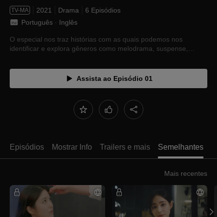
2021
Drama
6 Episódios
TV-MA
Português
 · 
Inglês
O especial nos traz histórias com as quais podemos nos
identificar e explora gêneros como melodrama, suspense,
fantasia e história de época.
Assista ao Episódio 01
Episódios
Mostrar Info
Trailers e mais
Semelhantes
Mais recentes