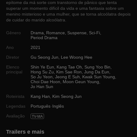
epítome da má sorte com transtorno de pânico que tenta
superar um momento difícil da vida e uma fantasia sobre um
menino misterioso e uma mulher, que se torna alcoólatra depois
de cuidar do marido alcoólatra.
Gênero
Drama
,
Romance
,
Suspense
,
Sci-Fi
,
Period Drama
Ano
2021
Diretor
Gu Seong Jun
,
Lee Woong Hee
Elenco
Shin Ye Eun
,
Kang Tae Oh
,
Sung Yoo Bin
,
principal
Hong Su Zu
,
Kim Sae Ron
,
Jung Da Eun
,
So Ju Yeon
,
Jeong E Suh
,
Kwak Sun Young
,
Choi Dae Hoon
,
Moon Geun Young
,
Jo Han Sun
Roteirista
Kang Han
,
Kim Seong Jun
Legendas
Português
Inglês
Avaliação
TV-MA
Trailers e mais