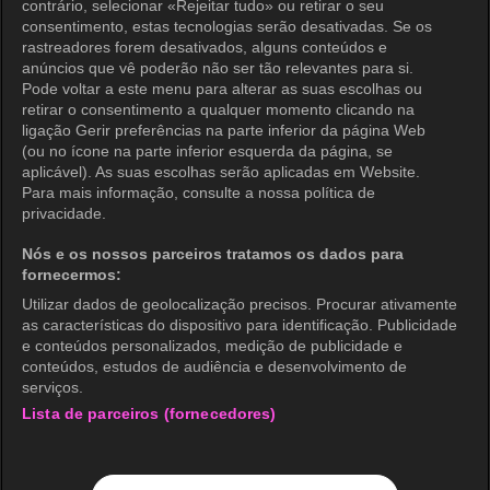
contrário, selecionar «Rejeitar tudo» ou retirar o seu
consentimento, estas tecnologias serão desativadas. Se os
Política de Privacidade
rastreadores forem desativados, alguns conteúdos e
anúncios que vê poderão não ser tão relevantes para si.
Política de Privacidade (Europa)
Pode voltar a este menu para alterar as suas escolhas ou
Política de Privacidade (Oceania)
retirar o consentimento a qualquer momento clicando na
ligação Gerir preferências na parte inferior da página Web
Política de Privacidade (Brasil)
(ou no ícone na parte inferior esquerda da página, se
aplicável). As suas escolhas serão aplicadas em Website.
Direitos de Privacidade da Califórnia
Para mais informação, consulte a nossa política de
privacidade.
Política de Cookies (Gerenciar
preferências)
Nós e os nossos parceiros tratamos os dados para
fornecermos:
Não Venda Minhas Informações Pessoais
Utilizar dados de geolocalização precisos. Procurar ativamente
Classificação etária
as características do dispositivo para identificação. Publicidade
e conteúdos personalizados, medição de publicidade e
Acessibilidade
conteúdos, estudos de audiência e desenvolvimento de
serviços.
Lista de parceiros (fornecedores)
wavve Americas
Informação Corporativa