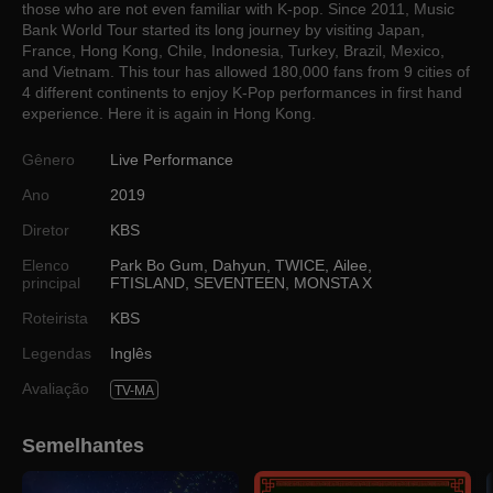
those who are not even familiar with K-pop. Since 2011, Music
Bank World Tour started its long journey by visiting Japan,
France, Hong Kong, Chile, Indonesia, Turkey, Brazil, Mexico,
and Vietnam. This tour has allowed 180,000 fans from 9 cities of
4 different continents to enjoy K-Pop performances in first hand
experience. Here it is again in Hong Kong.
Gênero
Live Performance
Ano
2019
Diretor
KBS
Elenco
Park Bo Gum
,
Dahyun
,
TWICE
,
Ailee
,
principal
FTISLAND
,
SEVENTEEN
,
MONSTA X
Roteirista
KBS
Legendas
Inglês
Avaliação
TV-MA
Semelhantes