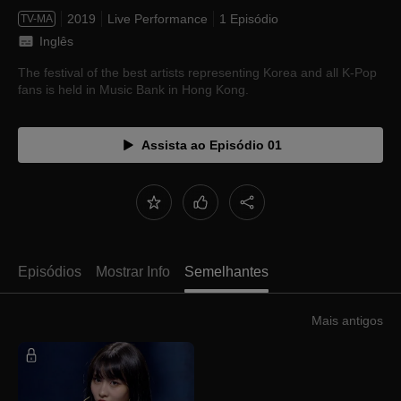
2019
Live Performance
1 Episódio
TV-MA
Inglês
The festival of the best artists representing Korea and all K-Pop
fans is held in Music Bank in Hong Kong.
Assista ao Episódio 01
Episódios
Mostrar Info
Semelhantes
Mais antigos