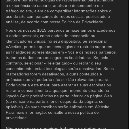
dados e outras tecnologias de rastreamento para aprimorar
a experiência do usuário, analisar o desempenho e o
tráfego no site, além de compartilhar informações sobre o
uso do site com parceiros de redes sociais, publicidade e
análise, de acordo com nossa Política de Privacidade
Nós e os nossos
1015
parceiros armazenamos e acedemos
a dados pessoais, como dados de navegação ou
KOCOWA+
identificadores únicos, no seu dispositivo. Se selecionar
«Aceito», permite que as tecnologias de rastreio suportem
Central de Ajuda
as finalidades apresentadas em «Nós e os nossos parceiros
tratamos dados para as seguintes finalidades». Se, pelo
Termos de Uso
contrário, selecionar «Rejeitar tudo» ou retirar o seu
consentimento, estas tecnologias serão desativadas. Se os
Política de Privacidade
rastreadores forem desativados, alguns conteúdos e
anúncios que vê poderão não ser tão relevantes para si.
Política de Privacidade (Europa)
Pode voltar a este menu para alterar as suas escolhas ou
Política de Privacidade (Oceania)
retirar o consentimento a qualquer momento clicando na
ligação Gerir preferências na parte inferior da página Web
Política de Privacidade (Brasil)
(ou no ícone na parte inferior esquerda da página, se
aplicável). As suas escolhas serão aplicadas em Website.
Direitos de Privacidade da Califórnia
Para mais informação, consulte a nossa política de
privacidade.
Política de Cookies (Gerenciar
preferências)
Nós e os nossos parceiros tratamos os dados para