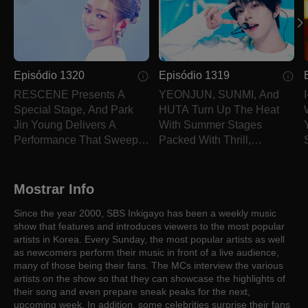
Episódio 1320
Episódio 1319
RESCENE Presents A
YEONJUN, SUNMI, And
Special Stage, And Park
HUTA Turn Up The Heat
Jin Young Delivers A
With Summer Stages
Performance That Sweeps
Packed With Thrill,
Away The Summer Heat.
Memory, And Sharp
Charisma.
Mostrar Info
Since the year 2000, SBS Inkigayo has been a weekly music
show that features and introduces viewers to the most popular
artists in Korea. Every Sunday, the most popular artists as well
as newcomers perform their music in front of a live audience,
many of those being their fans. The MCs interview the various
artists on the show so that they can showcase the highlights of
their song and even prepare sneak peaks for the next,
upcoming week. In addition, some celebrities surprise their fans