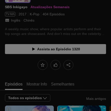
SBS Inkigayo
Atualizações Semanais
2017
K-Pop
404 Episódios
TV-MA
Inglês
 · 
Chinês
A weekly music show, where popular artists perform and their
top songs are showcased. And don’t miss out on the celebrity
surprise comebacks too!
Assista ao Episódio 1320
Episódios
Mostrar Info
Semelhantes
Todos os episódios
Mais antigos