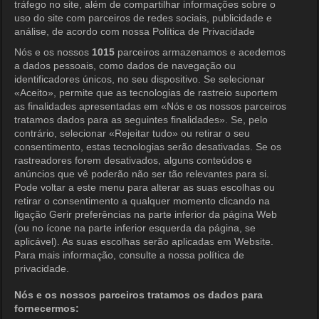
tráfego no site, além de compartilhar informações sobre o
uso do site com parceiros de redes sociais, publicidade e
análise, de acordo com nossa Política de Privacidade
Nós e os nossos
1015
parceiros armazenamos e acedemos
a dados pessoais, como dados de navegação ou
KOCOWA+
identificadores únicos, no seu dispositivo. Se selecionar
«Aceito», permite que as tecnologias de rastreio suportem
Central de Ajuda
as finalidades apresentadas em «Nós e os nossos parceiros
tratamos dados para as seguintes finalidades». Se, pelo
Termos de Uso
contrário, selecionar «Rejeitar tudo» ou retirar o seu
consentimento, estas tecnologias serão desativadas. Se os
Política de Privacidade
rastreadores forem desativados, alguns conteúdos e
anúncios que vê poderão não ser tão relevantes para si.
Política de Privacidade (Europa)
Pode voltar a este menu para alterar as suas escolhas ou
Política de Privacidade (Oceania)
retirar o consentimento a qualquer momento clicando na
ligação Gerir preferências na parte inferior da página Web
Política de Privacidade (Brasil)
(ou no ícone na parte inferior esquerda da página, se
aplicável). As suas escolhas serão aplicadas em Website.
Direitos de Privacidade da Califórnia
Para mais informação, consulte a nossa política de
privacidade.
Política de Cookies (Gerenciar
preferências)
Nós e os nossos parceiros tratamos os dados para
fornecermos:
Não Venda Minhas Informações Pessoais