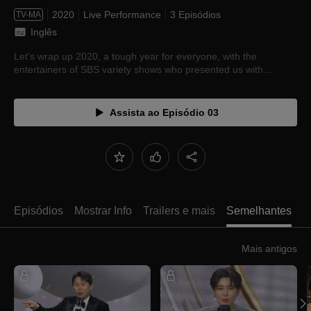
2020
Live Performance
3 Episódios
TV-MA
Inglês
Let's wrap up 2020, a tough year for everyone, with the
entertainers of SBS variety shows who presented us with
laughter and touched our hearts.
Assista ao Episódio 03
Episódios
Mostrar Info
Trailers e mais
Semelhantes
Mais antigos