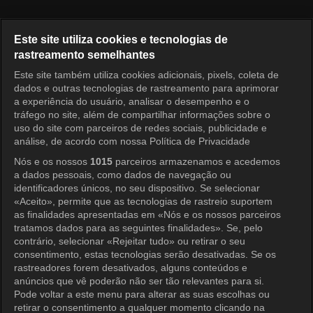
Português
Este site utiliza cookies e tecnologias de
rastreamento semelhantes
KOCOWA+ Redes Sociais
Este site também utiliza cookies adicionais, pixels, coleta de
dados e outras tecnologias de rastreamento para aprimorar
a experiência do usuário, analisar o desempenho e o
tráfego no site, além de compartilhar informações sobre o
uso do site com parceiros de redes sociais, publicidade e
análise, de acordo com nossa Política de Privacidade
Nós e os nossos
1015
parceiros armazenamos e acedemos
a dados pessoais, como dados de navegação ou
KOCOWA+
identificadores únicos, no seu dispositivo. Se selecionar
«Aceito», permite que as tecnologias de rastreio suportem
Central de Ajuda
as finalidades apresentadas em «Nós e os nossos parceiros
tratamos dados para as seguintes finalidades». Se, pelo
Termos de Uso
contrário, selecionar «Rejeitar tudo» ou retirar o seu
consentimento, estas tecnologias serão desativadas. Se os
Política de Privacidade
rastreadores forem desativados, alguns conteúdos e
anúncios que vê poderão não ser tão relevantes para si.
Política de Privacidade (Europa)
Pode voltar a este menu para alterar as suas escolhas ou
Política de Privacidade (Oceania)
retirar o consentimento a qualquer momento clicando na