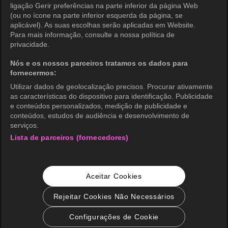
ligação Gerir preferências na parte inferior da página Web
Política de Privacidade (Brasil)
(ou no ícone na parte inferior esquerda da página, se
aplicável). As suas escolhas serão aplicadas em Website.
Direitos de Privacidade da Califórnia
Para mais informação, consulte a nossa política de
privacidade.
Política de Cookies (Gerenciar
preferências)
Nós e os nossos parceiros tratamos os dados para
fornecermos:
Não Venda Minhas Informações Pessoais
Utilizar dados de geolocalização precisos. Procurar ativamente
Classificação etária
as características do dispositivo para identificação. Publicidade
e conteúdos personalizados, medição de publicidade e
Acessibilidade
conteúdos, estudos de audiência e desenvolvimento de
serviços.
Lista de parceiros (fornecedores)
wavve Americas
Informação Corporativa
Aceitar Cookies
Carreiras
Consulta de Negócios
Rejeitar Cookies Não Necessários
Configurações de Cookie
© 2026 KOCOWA+. Todos os direitos reservados.