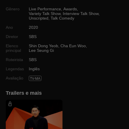
Gênero
Live Performance
,
Awards
,
Variety Talk Show
,
Interview Talk Show
,
Unscripted
,
Talk Comedy
Ano
2020
Diretor
SBS
Elenco
Shin Dong Yeob
,
Cha Eun Woo
,
principal
Lee Seung Gi
Roteirista
SBS
Legendas
Inglês
Avaliação
TV-MA
Trailers e mais