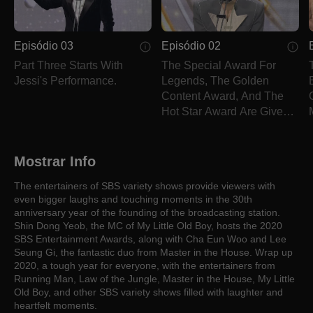
Episódio 03
Episódio 02
Part Three Starts With
The Special Award For
Jessi's Performance.
Legends, The Golden
Content Award, And The
Hot Star Award Are Given
Out In Part Two.
Mostrar Info
The entertainers of SBS variety shows provide viewers with
even bigger laughs and touching moments in the 30th
anniversary year of the founding of the broadcasting station.
Shin Dong Yeob, the MC of My Little Old Boy, hosts the 2020
SBS Entertainment Awards, along with Cha Eun Woo and Lee
Seung Gi, the fantastic duo from Master in the House. Wrap up
2020, a tough year for everyone, with the entertainers from
Running Man, Law of the Jungle, Master in the House, My Little
Old Boy, and other SBS variety shows filled with laughter and
heartfelt moments.