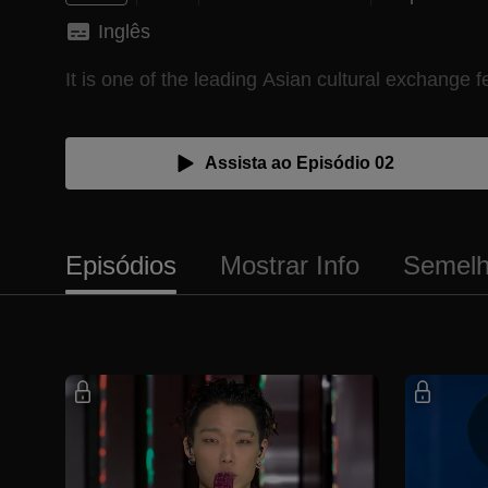
Inglês
It is one of the leading Asian cultural exchange fe
Assista ao Episódio 02
Episódios
Mostrar Info
Semelh