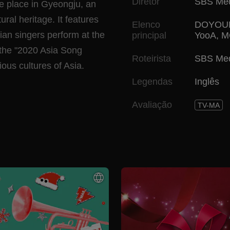
Diretor
SBS Med
ke place in Gyeongju, an
tural heritage. It features
Elenco
DOYOU
an singers perform at the
principal
YooA
,
M
o the "2020 Asia Song
Roteirista
SBS Med
us cultures of Asia.
Legendas
Inglês
Avaliação
TV-MA