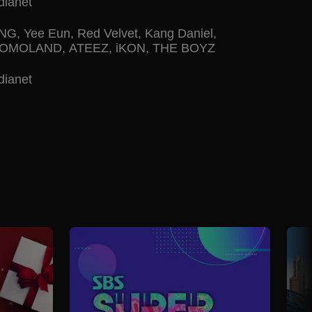
ianet
NG
,
Yee Eun
,
Red Velvet
,
Kang Daniel
,
OMOLAND
,
ATEEZ
,
iKON
,
THE BOYZ
ianet