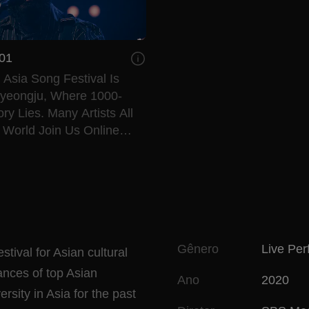
 01
Asia Song Festival Is
Gyeongju, Where 1000-
ory Lies. Many Artists All
 World Join Us Online
OVID-19.
Gênero
Live Pe
tival for Asian cultural
ances of top Asian
Ano
2020
rsity in Asia for the past