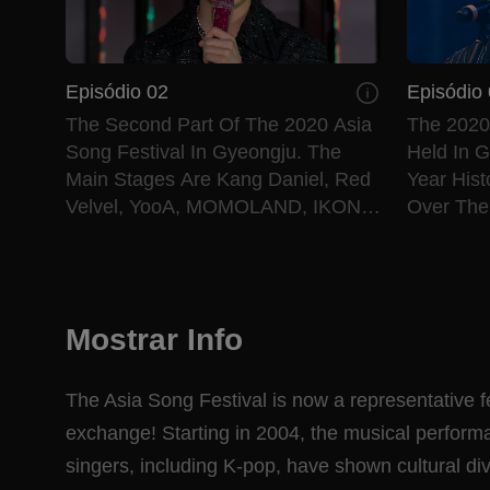
Episódio 02
Episódio
The Second Part Of The 2020 Asia
The 2020 
Song Festival In Gyeongju. The
Held In 
Main Stages Are Kang Daniel, Red
Year Hist
Velvel, YooA, MOMOLAND, IKON,
Over The
THE BOYZ, And So On.
Amidst C
Mostrar Info
The Asia Song Festival is now a representative fes
exchange! Starting in 2004, the musical perform
singers, including K-pop, have shown cultural dive